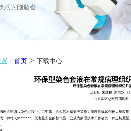
>
位置：
首页
下载中心
环保型染色套液在常规病理组
环保型染色套液在常规病理组织切片
田玉旺 朱红艳 朱培双 邢
北京军区总医院病理科
病理组织切片染色过程中，二甲苯、含汞苏木精染液等作为病理常规试剂被大量应用
找一种对人体******、无害且安全的替代品，已成为病理技术工作者的一种迫切愿
。
法