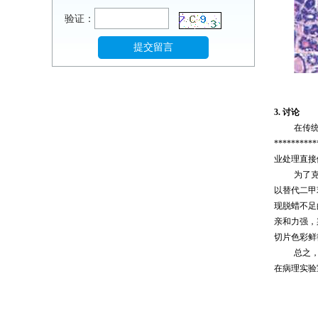
验证：
3.
讨论
在传
*****
业处理直接
为了
以替代二甲
现脱蜡不足
亲和力强，
切片色彩鲜
总之
在病理实验