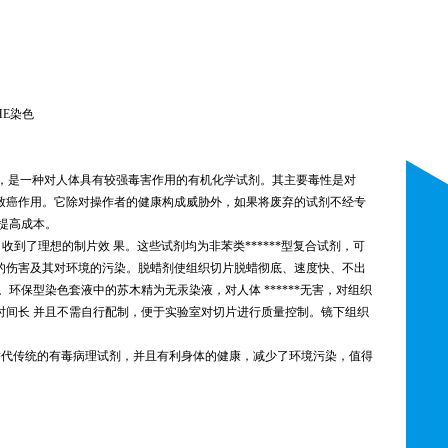
HE
染色
发，是一种对人体具有较强毒害作用的有机化学试剂。其主要毒性是对
接触有致癌作用。它除对操作者的健康构成威胁外，如果将废弃的试剂不经专
提高成本。
收到了理想的制片效 果。这些试剂均为非苯类******型复合试剂，可
的伤害及其对环境的污染。脱蜡剂使组织切片脱蜡彻底、速度快、不出
保型染色套液中的苏木精为无汞染液，对人体 ******无害，对组织
时间长 并且不需自行配制，便于实验室对切片进行质量控制。镜下组织
替代传统的有毒病理试剂，并且有利身体的健康，减少了环境污染，值得