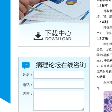
1.1
标本
选取
结、 肾、
1.2
试剂
环保
产
）；
传统
1.3
方法
组织
染色，比较
④
1%
盐酸
min
，中性
病理论坛在线咨询
s
，自来水
无苯封片胶
姓名：
2.
结果
采用
电话：
2)
。
内容：