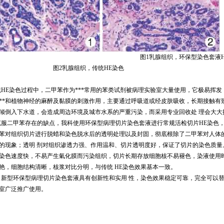
图
1
乳腺组织，环保型染色套液
图2乳腺
组织，传统
HE
染色
统
HE
染色过程中，二甲苯作为***常用的苯类试剂被病理实验室大量使用，它极易挥
*******和植物神经的麻醉及黏膜的刺激作用，主要通过呼吸道或经皮肤吸收，长期
倾倒入下水道，会造成周边环境及城市水系的严重污染，而采用专业回收处 理会大大
克服二甲苯存在的缺点，我科使用环保型病理切片染色套液进行常规活检切片
HE
染色，
苯对组织切片进行脱蜡和染色脱水后的透明处理以及封固，彻底根除了二甲苯对人体
的现象；透明 剂对组织渗透力强、作用温和、切片透明度好，保证了切片的染色质量。环
染色速度快，不易产生氣化膜而污染组织，切片长期存放细胞核不易褪色，染液使用
艳，细胞结构清晰，核浆对比分明，与传统
HE
染色效果基本一致。
，新型环保型病理切片染色套液具有创新性和实用 性，染色效果稳定可靠，完全可以
室广泛推广使用。