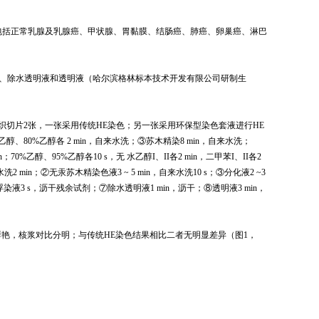
包括正常乳腺及乳腺癌、甲状腺、胃黏膜、结肠癌、肺癌、卵巢癌、淋巴
、除水透明液和透明液（哈尔滨格林标本技术开发有限公司研制生
织切片
2
张，
一
张采用传统
HE
染色；另一张采用环保型染色套液进行
HE
乙醇、
80%
乙醇各
2 min
，自来水洗；③苏木精染
8 min
，自来水洗；
n
；
70%
乙醇、
95%
乙醇各
10 s
，无 水乙醇
I
、
II
各
2 min
，二甲苯
I
、
II
各
2
水洗
2 min
；②无汞苏木精染色液
3 ~ 5 min
，自来水洗
10 s
；③分化液
2 ~3
浮染液
3 s
，沥干残余试剂；⑦除水透明液
1 min
，
沥干；⑧透明液
3 min
，
鲜艳，核浆对比分明；与传统
HE
染色结果相比二者无明显差异（图
1
，