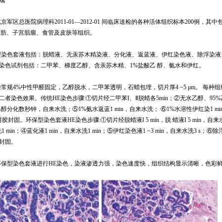
北京军区总医院病理科
2011-
0
1
—
2012-
0
1
间临床送检的各种活体组织标本
200
例，其中
脂肪、子宫肌瘤、食管及皮肤等组织。
型染色套液包括：脱蜡液、无汞苏木精染液、分化液、返蓝液、伊红染色液、除浮染液
染色试剂包括：二甲苯、梯度乙醇、含汞苏木精、
1%
盐酸乙 醇、氨水和伊红。
经常规
4%
中性甲醛固定，乙醇脱水，二甲苯透明，石蜡包埋，切片厚
4 ~5
μ
m
。
每种组
二者染色效果。传统
HE
染色步骤
:
①
切片经二甲苯
I
、
Ⅱ
脱蜡各
5
min
；②无水乙醇、
95%
乙醇分化数秒钟，自来水洗；⑤
1%
氨水返蓝
1 min
，自来水洗； ⑥
1%
水溶性伊红染
1 mi
树胶封固。环保型染色套液
HE
染色步骤
:
①切片经脱蜡液
I 5 min
，脱 蜡液
I 5 min
，自来
洗
1 min
；④蓝化液
1 min
，自来水洗
1 min
；⑤伊红染色液
1 ~3 min
，自来水洗
3 s
；⑥除
封固。
环保型染色套液进行
HE
染色，染液渗透力强，染色速度快，组织结构显示清晰，色彩