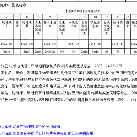
切片
HE
染色程序
，张云
.
松节油代替二甲苯透明剂制片探讨
[J]
.
实用医技杂志
，
2007
，
14(16):225.
，
罗灿桥
，
董愉
，
等.新型生物组织透明剂代替二甲苯在病理制片技术中的应用研究
[
J
].
頋萍
，
严军宁.硬脂酸石蜡混合液替代二甲笨透明剂制片的探讨
[J]
.
诊断病理学杂志
，
200
王文东
，
粟学军
，
等.低能度苯和用苯及二甲苯对作业人员健康及血清中超氧化物岐化
谢敏浩
，
沈海痒
，
等.使用环保组织处理试剂的应用体会
[J]
.
临床与实验病理学杂志
，
200
符弘枚.松节油型生物制片透明剂在
HE
制片中的应用
[J]
.
国际检验医学杂志，
2010
，（
8
GS无醛固定液在病理技术中的应用价值
GS环保组织套液制备病理石蜡切片在免疫组化染色中的应用