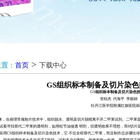
>
位置：
首页
下载中心
GS组织标本制备及切片染
GS
组织标本制备及切片染色
管桂杰
代海平
李丽娟
牡丹江医学院附属红旗医院病
来，在病理常规制片技术中，组织脱水、透明及切片脱蜡离不开二甲苯试剂。二甲苯
试着寻找替代二甲苯的透明剂，如用松节油做透 明剂
，
但透明效果不理想，而
ft
切
片
采用
CS
组织样本制备及切片染色技术，它 不仅全程替代二甲苯，而且制作总步骤比
。国内病理技术大多处于手
T
.
阶段，试剂多自行配制，很难有统一标准，严重阻碍了