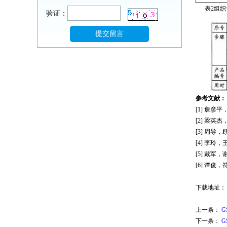
表
2
组织
验证：
参考文献
：
[1]
詹彦平
[2
]
梁英杰
[3]
周导
，
[4]
李玲，
[5
]
戴军
，
[
6]
谭俊
，
下载地址：
上一条：
下一条：