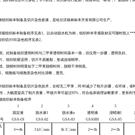
物组织标本制备及切片染色套液，是哈尔滨格林
标本开发有限公
司
生产。
席规组织标本制备程序见表1。以自动脱水机为例
，
组织样本常规取材后可随时投人***
组织切片
HE
染色程序见表
2
。
明。此制备组织透明时间与二甲苯透明时间基本一致，但仅用一步骤，透明良好。
片。组织软硬适用，切片不易脆裂，形成连续蜡带。
蜡。脱蜡时间明显短于二甲苯脱蜡时间，脱蜡干净彻底。
片。细胞核
与
细胞质染色对比清晰，透亮。
S
组织标本制备及切片染色技术，全程无二甲苯，同 时减少了制片步骤，在环保，省
性，大幅度提高了制片质量，甲级片率可超过
95
%
，
符合临床病理诊断要求，更有利
规组织标本制备程序
1
2
3
4
5
固定液
脱水液
1
脱水液
n
透明液
浸蜡液
I
号
GSA-Ol
GSA
-02
GSA
-03
GSAHH
GSA
-05
机
3
〜
4
h
I
h
3〇
min
Ih
3〇
min
2
〜
3
h
2
〜
3
h