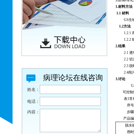
1.
材料方法
1.1
材料
GS
生
1.2方法
1.2.1
1.2.2
2
.
结果
2.1
透
2.2
切
2.3
脱
2.4
阅
病理论坛在线咨询
3
.
讨论
G
姓名：
可控制
表
1
常
电话：
序号
内容：
步驟
产品编
脱水
用时