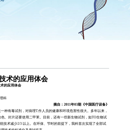
色技术的应用体会
技术的应用体会
理科
摘自：
2011
年
03
期《中国医疗设备》
是一种有毒试剂
，
对病理
T
.
作人员的健康和环境危害性很大。多年以来，
染色
、封片
还要使用二甲苯。目前，还有一些新生物试剂，如
TO
生物试
传统技术减少
2/3
以上。在环保、节时的前提下，我科首次实现了全部试
病理技术的标准化及质
M
提高。