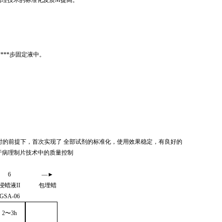
***步固定液中。
时的前提下，首次实现了 全部试剂的标准化，使用效果稳定，有良好的
于病理制片技术中的质量控制
6
—
►
浸蜡液
II
包埋蜡
GSA
-06
2
〜
3
h